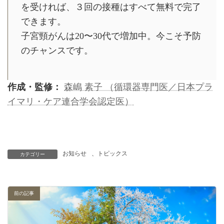
を受ければ、３回の接種はすべて無料で完了
できます。
子宮頸がんは20〜30代で増加中。今こそ予防
のチャンスです。
作成・監修：
森嶋 素子 （循環器専門医／日本プラ
イマリ・ケア連合学会認定医）
お知らせ
、
トピックス
カテゴリー
前の記事