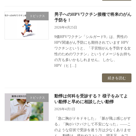
男子へのHPVワクチン接種で将来のがん
トピックス
予防を！
2026年4月25日
9価HPVワクチン「シルガード9」は、男性の
HPV関連がん予防にも期待されています HPV
ワクチンというと、「子宮頸がんを予防する女
性のためのワクチン」というイメージをお持ち
の方も多いかもしれません。 しかし、
HPV（ヒ […]
続きを読む
動悸は何科を受診する？ 様子をみてよ
トピックス
い動悸と早めに相談したい動悸
2026年4月1日
「急に胸がドキドキした」「脈が飛ぶ感じがす
る」「胸がバクバクして不安になった」――こ
のような症状で受診を迷う方は少なくありませ
ん。 動悸は、疲れやストレス、寝不足、カフ