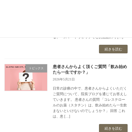
2026年5月30日
7日間の記録で、発作性心房細動の“見逃し”を
減らすために 当院では、新たに長時間心電計
Heartnote®（ハートノート） を導入しました。
「時々ドキドキする」「脈が乱れる感じがあ
る」「スマートウォッチで心房細動の可 […]
続きを読む
患者さんからよく頂くご質問「飲み始め
トピックス
たら一生ですか？」
2026年5月21日
日常の診療の中で、患者さんからよくいただく
ご質問について、院長ブログを通じてお答えし
ていきます。 患者さんの質問 「コレステロー
ルのお薬（スタチン）は、飲み始めたら一生飲
まないといけないのでしょうか？」 回答 これ
は、患 […]
続きを読む