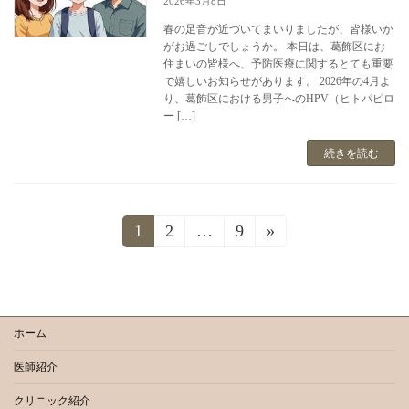
2026年3月8日
春の足音が近づいてまいりましたが、皆様いか
がお過ごしでしょうか。 本日は、葛飾区にお
住まいの皆様へ、予防医療に関するとても重要
で嬉しいお知らせがあります。 2026年の4月よ
り、葛飾区における男子へのHPV（ヒトパピロ
ー […]
続きを読む
投
1
2
…
9
»
固
固
固
定
定
定
稿
ペ
ペ
ペ
ー
ー
ー
の
ジ
ジ
ジ
ホーム
ペ
医師紹介
ー
クリニック紹介