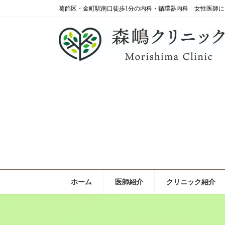
コ
ナ
葛飾区・金町駅南口徒歩1分の内科・循環器内科 女性医師に
ン
ビ
テ
ゲ
ン
ー
ツ
シ
へ
ョ
ス
ン
キ
に
ッ
移
プ
動
ホーム
医師紹介
クリニック紹介