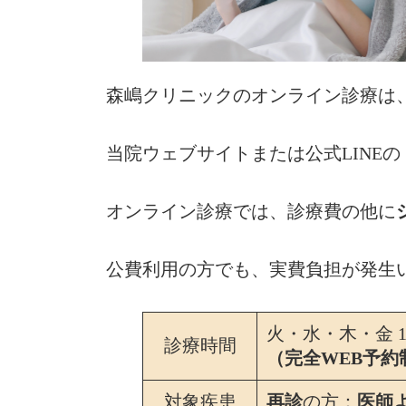
森嶋クリニックのオンライン診療は
当院ウェブサイトまたは公式LINE
オンライン診療では、診療費の他に
公費利用の方でも、実費負担が発生
火・水・木・金 13:
診療時間
（完全WEB予約
対象疾患
再診
の方：
医師