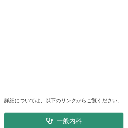
（未就学児のお子さんについては事前にお問い合わ
せください。）
ワクチンは
1歳以上
のお子さんに対応可能です。
※
インフルエンザワクチンのみ満3歳以上からの対
応となります。
※
コロナワクチンは成人用のみの取り扱いとなりま
す。
詳細については、以下のリンクからご覧ください。
一般内科