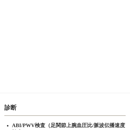
ない事による症状を起こす病気です。
どのような人に起こりやすいか
30〜40才代のアジア人男性、喫煙者に起こりやすい
病気です。女性の発生は5％とまれです。
症状
手や足の指の冷え、痛み、潰瘍、壊疽などです。
診断
ABI/PWV検査（足関節上腕血圧比/脈波伝播速度