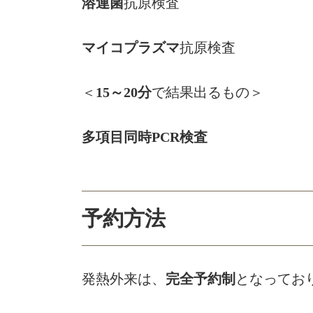
溶連菌
抗原検査
マイコプラズマ
抗原検査
＜
15～20分
で結果出るもの＞
多項目同時PCR検査
予約方法
発熱外来は、
完全予約制
となってお