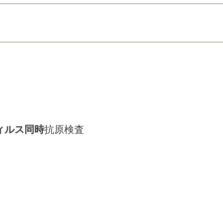
ィルス同時
抗原検査