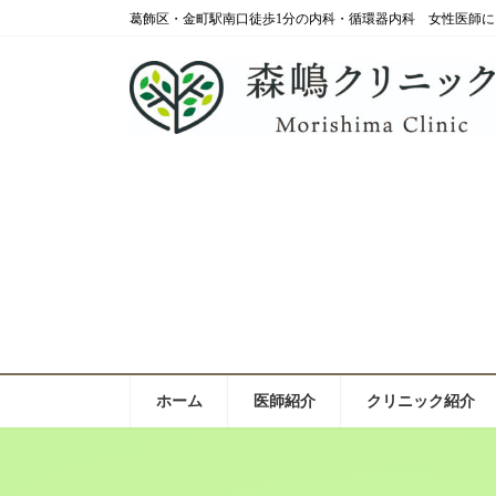
コ
ナ
葛飾区・金町駅南口徒歩1分の内科・循環器内科 女性医師に
ン
ビ
テ
ゲ
ン
ー
ツ
シ
へ
ョ
ス
ン
キ
に
ッ
移
プ
動
ホーム
医師紹介
クリニック紹介