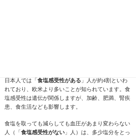
では、高血圧の患者さんは塩分制限を厳しく行え
ば、皆さん血圧が目標値内に下がるのでしょうか？
高血圧患者さんの中には、食塩をたくさん取ると血
圧が上がり、制限すると血圧が下がる人（「
食塩感
受性がある
」人）と、食塩を取っても減らしても血
圧があまり変わらない人（「
食塩感受性がない
」
人）がいます。
日本人では「
食塩感受性がある
」人が約4割といわ
れており、欧米より多いことが知られています。食
塩感受性は遺伝が関係しますが、加齢、肥満、腎疾
患、食生活なども影響します。
食塩を取っても減らしても血圧があまり変わらない
人（「
食塩感受性がない
」人）は、多少塩分をとっ