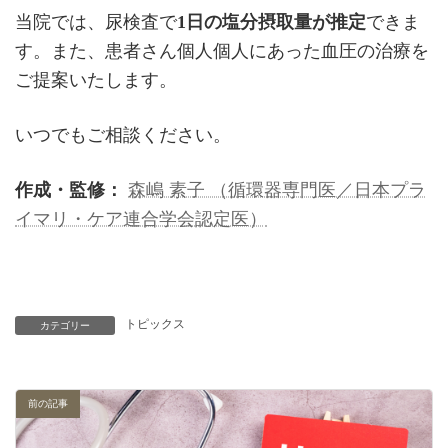
当院では、尿検査で
1日の塩分摂取量が推定
できま
す。また、患者さん個人個人にあった血圧の治療を
ご提案いたします。
いつでもご相談ください。
作成・監修：
森嶋 素子 （循環器専門医／日本プラ
イマリ・ケア連合学会認定医）
トピックス
カテゴリー
前の記事