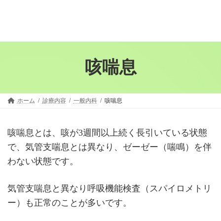
コ
ナ
ン
ビ
テ
ゲ
ン
ー
ツ
シ
咳喘息
へ
ョ
ス
ン
キ
に
ッ
移
ホーム
診療内容
一般内科
咳喘息
プ
動
咳喘息とは、咳が3週間以上続く長引いている状態
で、気管支喘息とは異なり、ゼーゼー（喘鳴）を伴
わない状態です。
気管支喘息と異なり呼吸機能検査（スパイロメトリ
ー）も正常のことが多いです。