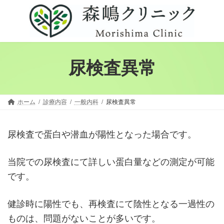
コ
ナ
ン
ビ
テ
ゲ
ン
ー
ツ
シ
尿検査異常
へ
ョ
ス
ン
キ
に
ッ
移
ホーム
診療内容
一般内科
尿検査異常
プ
動
尿検査で蛋白や潜血が陽性となった場合です。
当院での尿検査にて詳しい蛋白量などの測定が可能
です。
健診時に陽性でも、再検査にて陰性となる一過性の
ものは、問題がないことが多いです。