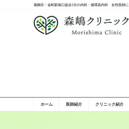
コ
ナ
葛飾区・金町駅南口徒歩1分の内科・循環器内科 女性医師に
ン
ビ
テ
ゲ
ン
ー
ツ
シ
へ
ョ
ス
ン
キ
に
ッ
移
プ
動
ホーム
医師紹介
クリニック紹介